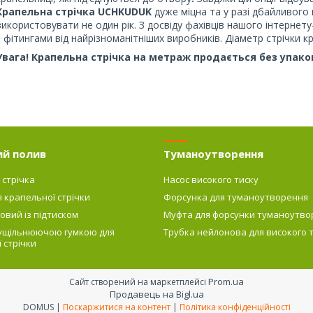
Крапельна стрічка UCHKUDUK
дуже міцна та у разі дбайливого
використовувати не один рік. З досвіду фахівців нашого інтернет
з фітингами від найрізноманітніших виробників. Діаметр стрічки к
Увага! Крапельна стрічка на метраж продається без упако
ий полив
Туманоутворення
 стрічка
Насос високого тиску
я крапельної стрічки
Форсунка для туманоутворення
овий із підтиском
Муфта для форсунки туманоутво
 ущільнюючою гумкою для
Трубка нейлонова для високого 
 стрічки
Prom.ua
Сайт створений на маркетплейсі
Продавець на Bigl.ua
DOMUS |
Поскаржитися на контент
|
Політика конфіденційності