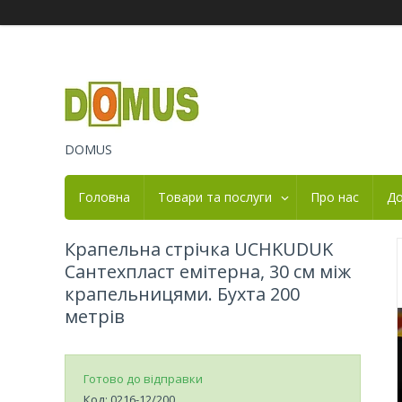
DOMUS
Головна
Товари та послуги
Про нас
До
Крапельна стрічка UCHKUDUK
Сантехпласт емітерна, 30 см між
крапельницями. Бухта 200
метрів
Готово до відправки
Код:
0216-12/200