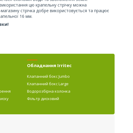
 використання цю крапельну стрічку можна
у-магазину стрічка добре використовується та працює
рапельної 16 мм.
вки!
Обладнання Irritec
Клапанний бокс Jumbo
Клапанний бокс Large
рення
Водорозбірна колонка
тиску
Фільтр дисковий