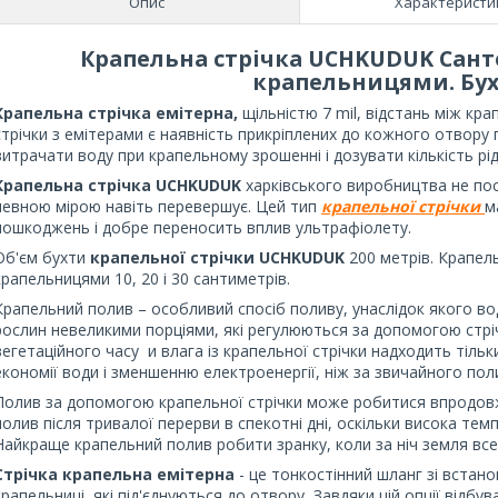
Опис
Характеристи
Крапельна стрічка UCHKUDUK Санте
крапельницями. Бух
Крапельна стрічка емітерна,
щільністю 7 mil, відстань між кр
стрічки з емітерами є наявність прикріплених до кожного отвору
витрачати воду при крапельному зрошенні і дозувати кількість рід
Крапельна стрічка UCHKUDUK
харківського виробництва не пос
певною мірою навіть перевершує. Цей тип
крапельної стрічки
м
пошкоджень і добре переносить вплив ультрафіолету.
Об'єм бухти
крапельної стрічки UCHKUDUK
200 метрів. Крапел
крапельницями 10, 20 і 30 сантиметрів.
Крапельний полив – особливий спосіб поливу, унаслідок якого в
рослин невеликими порціями, які регулюються за допомогою стрі
вегетаційного часу и влага із крапельної стрічки надходить тіль
економії води і зменшенню електроенергії, ніж за звичайного 
Полив за допомогою крапельної стрічки може робитися впродовж
полив після тривалої перерви в спекотні дні, оскільки висока те
Найкраще крапельний полив робити зранку, коли за ніч земля все
Стрічка крапельна
емітерна
- це тонкостінний шланг зі встан
крапельниці, які під'єднуються до отвору
.
Завдяки цій опції відбу