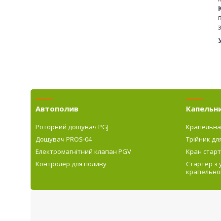
Автополив
Капельн
Роторний дощувач PGJ
Крапельна
Дощувач PROS-04
Трійник дл
Електромагнітний клапан PGV
Кран старт
Контролер для поливу
Стартер з
крапельної