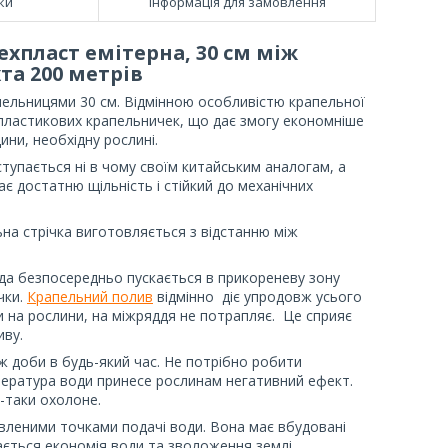
ки
Інформація для замовлення
хпласт емітерна, 30 см між
та 200 метрів
апельницями 30 см. Відмінною особливістю крапельної
 пластикових крапельничек, що дає змогу економніше
ини, необхідну рослині.
тупається ні в чому своїм китайським аналогам, а
ає достатню щільність і стійкий до механічних
ьна стрічка виготовляється з відстанню між
ода безпосередньо пускається в прикореневу зону
чки.
Крапельний полив
відмінно діє упродовж усього
ки на рослини, на міжряддя не потрапляє. Це сприяє
поливу.
 доби в будь-який час. Не потрібно робити
мпература води принесе рослинам негативний ефект.
-таки охолоне.
овленими точками подачі води. Вона має вбудовані
вається економія води та зволоження землі.