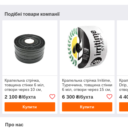
Подібні товари компанії
Крапельна стрічка,
Крапельна стрічка Irritime,
Крап
товщина стінки 6 міл,
Туреччина, товщина стінки
Drip
отвори через 10 см,
6 міл, отвори через 15 см,
отво
щілинна, витрата води 1,4
витрата води-1,6 л/год,
витр
2 100
6 300
4 4
₴/бухта
₴/бухта
л/год, довжина 1000 м.
довжина 2500м
довж
Купити
Купити
Про нас