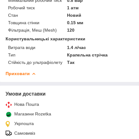
Мінімальний робочий тиск
0.8 Бар
Робочий тиск
1 атм
Стан
Новий
Товщина стінки
0.15 мм
Фільтрація, Меш (Mesh)
120
Користувальницькі характеристики
Витрата води
1.4 л/час
Тип
Крапельна стрічка
Стійкість до ультрафіолету
Так
Приховати
Умови доставки
Нова Пошта
Магазини Rozetka
Укрпошта
Самовивіз