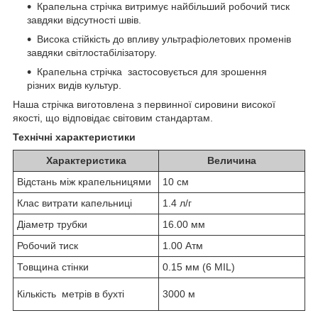
Крапельна стрічка витримує найбільший робочий тиск
завдяки відсутності швів.
Висока стійкість до впливу ультрафіолетових променів
завдяки світлостабілізатору.
Крапельна стрічка застосовується для зрошення
різних видів культур.
Наша стрічка виготовлена з первинної сировини високої
якості, що відповідає світовим стандартам.
Технічні характеристики
Характеристика
Величина
Відстань між крапельницями
10 см
Клас витрати капельниці
1.4 л/г
Діаметр трубки
16.00 мм
Робочий тиск
1.00 Атм
Товщина стінки
0.15 мм (6 MIL)
Кількість метрів в бухті
3000 м