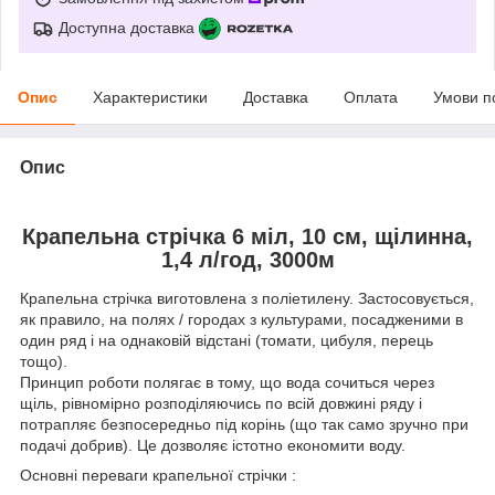
Доступна доставка
Опис
Характеристики
Доставка
Оплата
Умови п
Опис
Крапельна стрічка 6 міл, 10 см, щілинна,
1,4 л/год, 3000м
Крапельна стрічка виготовлена з поліетилену. Застосовується,
як правило, на полях / городах з культурами, посадженими в
один ряд і на однаковій відстані (томати, цибуля, перець
тощо).
Принцип роботи полягає в тому, що вода сочиться через
щіль, рівномірно розподіляючись по всій довжині ряду і
потрапляє безпосередньо під корінь (що так само зручно при
подачі добрив). Це дозволяє істотно економити воду.
Основні переваги крапельної стрічки :