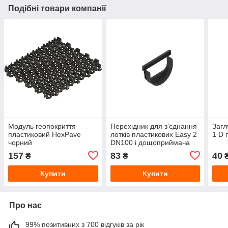
Подібні товари компанії
Модуль геопокриття
Перехідник для з'єднання
Загл
пластиковий HexPave
лотків пластикових Easy 2
1 D 
чорний
DN100 і дощоприймача
157
83
40
₴
₴
Купити
Купити
Про нас
99% позитивних з 700 відгуків за рік