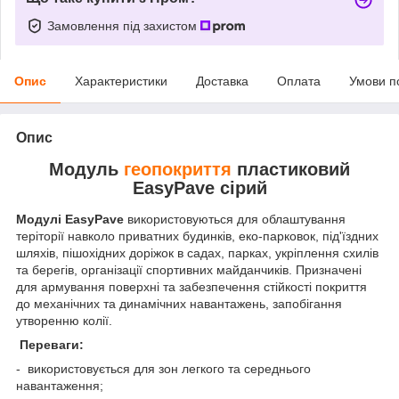
Замовлення під захистом
Опис
Характеристики
Доставка
Оплата
Умови п
Опис
Модуль
геопокриття
пластиковий
EasyPave сірий
Модулі EasyPave
використовуються для облаштування
теріторії навколо приватних будинків, еко-парковок, під'їздних
шляхів, пішохідних доріжок в садах, парках, укріплення схилів
та берегів, організації спортивних майданчиків. Призначені
для армування поверхні та забезпечення стійкості покриття
до механічних та динамічних навантажень, запобігання
утворенню колії.
Переваги:
- використовується для зон легкого та середнього
навантаження;