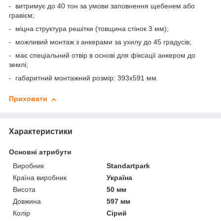
- витримує до 40 тон за умови заповнення щебенем або
гравієм;
- міцна структура решітки (товщина стінок 3 мм);
- можливий монтаж з анкерами за ухилу до 45 градусів;
- має спеціальний отвір в основі для фіксації анкером до
землі;
-
габаритний монтажний розмір: 393х591 мм.
Приховати
Характеристики
Основні атрибути
Виробник
Standartpark
Країна виробник
Україна
Висота
50 мм
Довжина
597 мм
Колір
Сірий