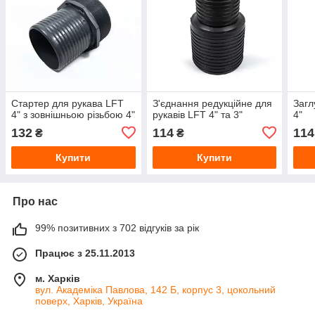
Стартер для рукава LFT
З'єднання редукційне для
Загл
4" з зовнішньою різьбою 4"
рукавів LFT 4" та 3"
4"
132
114
114
₴
₴
Купити
Купити
Про нас
99% позитивних з 702 відгуків за рік
Працює з 25.11.2013
м. Харків
вул. Академіка Павлова, 142 Б, корпус 3, цокольний
поверх, Харків, Україна