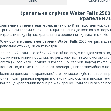
Опис
Характеристи
Крапельна стрічка Water Falls 2500
крапельни
Крапельна стрічка емітерна,
щільністю 8 mil, відстань між кр
стрічки з емітерами є наявність прикріплених до кожного отвору
витрачати воду під час крапельного зрошення і дозувати кількість
Об'єм бухти
крапельної стрічки Water Falls
2500 метрів, відст
крапельна стрічка, 20 сантиметрів.
Крапельний полив
-
особливий спосіб поливу, унаслідок якого в
рослин невеликими порціями, які регулюються за допомогою стрі
вегетаційного часу і волога із крапельної стрічки надходить тіл
економії води і зменшенню електроенергії, ніж за звичайного 
Полив за допомогою крапельної стрічки
може здійснюватися впро
полив після тривалої перерви в спекотні дні, оскільки висока те
Найкраще крапельний полив робити зранку, коли за ніч земля все