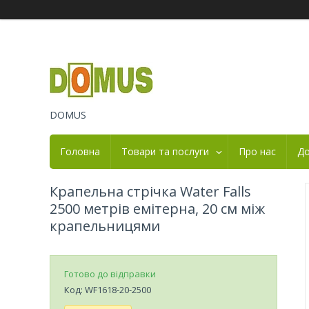
DOMUS
Головна
Товари та послуги
Про нас
До
Крапельна стрічка Water Falls
2500 метрів емітерна, 20 см між
крапельницями
Готово до відправки
Код:
WF1618-20-2500