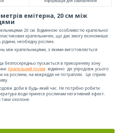
ки
Інформація для замовлення
 метрів емітерна, 20 см між
цями
апельницями 20 см. Відмінною особливістю крапельної
 пластикових крапельничек, що дає змогу економніше
 рідини, необхідну рослині.
ань між крапельницями, з якими виготовляється
ода безпосередньо пускається в прикореневу зону
чки.
Крапельний полив
відмінно діє упродовж усього
ьки на рослини, на міжряддя не потрапляє. Це сприяє
поливу.
довж доби в будь-який час. Не потрібно робити
мпература води принесе рослинам негативний ефект.
-таки охолоне.