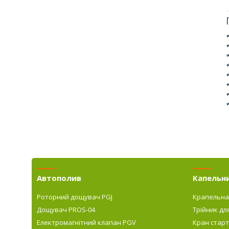
Автополив
Капельн
Роторний дощувач PGJ
Крапельна
Дощувач PROS-04
Трійник дл
Електромагнітний клапан PGV
Кран старт