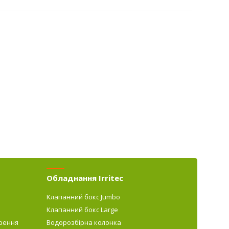
Обладнання Irritec
Клапанний бокс Jumbo
Клапанний бокс Large
рення
Водорозбірна колонка