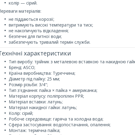
колір — сірий.
Переваги матеріалів:
не піддаються корозії;
витримують високі температури та тиск;
не накопичують відкладення;
безпечні для питної води;
забезпечують тривалий термін служби.
Технічні характеристики
Тип виробу: трійник з металевою вставкою та накидною гай
Бренд: ASCO;
Країна виробництва: Туреччина;
Діаметр під пайку: 25 мм;
Розмір різьби: 3/4";
Тип з'єднання: пайка × пайка × американка;
Матеріал корпусу: поліпропілен PPR;
Матеріал вставки: латунь;
Матеріал накидної гайки: латунь;
Колір: сірий;
Робоче середовище: гаряча та холодна вода;
Сфера застосування: водопостачання, опалення;
Монтаж: термічна пайка;