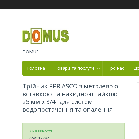
DOMUS
Головна
Товари та послуги
Про нас
До
Трійник PPR ASCO з металевою
вставкою та накидною гайкою
25 мм х 3/4" для систем
водопостачання та опалення
В наявності
Код:
12782