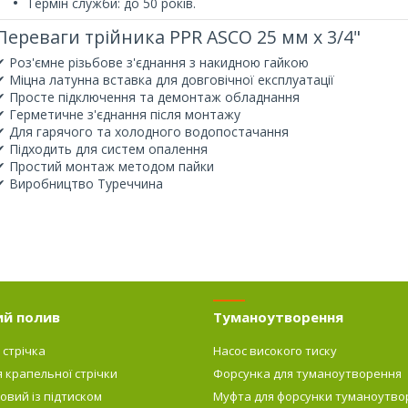
Термін служби: до 50 років.
Переваги трійника PPR ASCO 25 мм х 3/4"
✔ Роз'ємне різьбове з'єднання з накидною гайкою
✔ Міцна латунна вставка для довговічної експлуатації
✔ Просте підключення та демонтаж обладнання
✔ Герметичне з'єднання після монтажу
✔ Для гарячого та холодного водопостачання
✔ Підходить для систем опалення
✔ Простий монтаж методом пайки
✔ Виробництво Туреччина
ий полив
Туманоутворення
 стрічка
Насос високого тиску
я крапельної стрічки
Форсунка для туманоутворення
овий із підтиском
Муфта для форсунки туманоутво