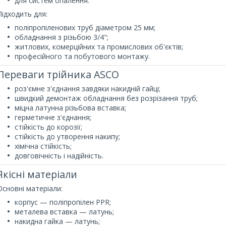
для систем опалення.
Підходить для:
поліпропіленових труб діаметром 25 мм;
обладнання з різьбою 3/4";
житлових, комерційних та промислових об'єктів;
професійного та побутового монтажу.
Переваги трійника ASCO
роз'ємне з'єднання завдяки накидній гайці;
швидкий демонтаж обладнання без розрізання труб;
міцна латунна різьбова вставка;
герметичне з'єднання;
стійкість до корозії;
стійкість до утворення накипу;
хімічна стійкість;
довговічність і надійність.
Якісні матеріали
Основні матеріали:
корпус — поліпропілен PPR;
металева вставка — латунь;
накидна гайка — латунь;