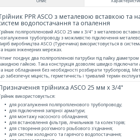
Опис
Характеристи
Трійник PPR ASCO з металевою вставкою та н
систем водопостачання та опалення
Трійник поліпропіленовий ASCO 25 мм х 3/4" з металевою встав
розгалуження трубопроводу з можливістю підключення металевої
Виріб виробництва ASCO (Туреччина) використовується в систем
та інших інженерних мережах.
Фітинг поєднує два поліпропіленові патрубки під пайку діаметром 
накидною гайкою. Така конструкція дозволяє швидко підключати 
та інше обладнання без необхідності розбирати трубопровід. Мет
що забезпечує міцність, герметичність і тривалий термін експлуат
Призначення трійника ASCO 25 мм х 3/4"
Трійник використовується:
для розгалуження поліпропіленового трубопроводу;
для підключення запірної арматури;
для монтажу насосного обладнання;
для встановлення фільтрів, лічильників та колекторів;
для створення роз'ємного різьбового з'єднання;
для систем холодного та гарячого водопостачання;