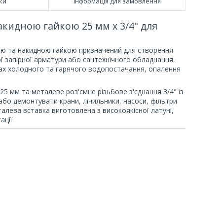
ки
Інформація для замовлення
акидною гайкою 25 мм х 3/4" для
кою та накидною гайкою призначений для створення
 запірної арматури або сантехнічного обладнання.
ах холодного та гарячого водопостачання, опалення
25 мм та металеве роз'ємне різьбове з'єднання 3/4" із
або демонтувати крани, лічильники, насоси, фільтри
алева вставка виготовлена з високоякісної латуні,
ації.