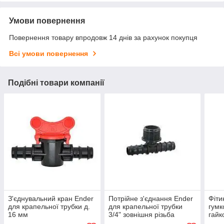
Умови повернення
Повернення товару впродовж 14 днів за рахунок покупця
Всі умови повернення
Подібні товари компанії
З'єднувальний кран Ender
Потрійне з'єднання Ender
Фіти
для крапельної трубки д.
для крапельної трубки
гумк
16 мм
3/4" зовнішня різьба
гайк
(крапельне зрошення)
труб