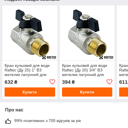
Кран кульовий для води
Кран кульовий для води
Кран
Raftec (Ду 25) 1" ВЗ
Raftec (Ду 20) 3/4" ВЗ
Raft
метелик латунний для
метелик латунний для
мете
систем водопостачання та
систем водопостачання та
сист
632
394
611
₴
₴
опалення
опалення
опа
Купити
Купити
Про нас
99% позитивних з 700 відгуків за рік