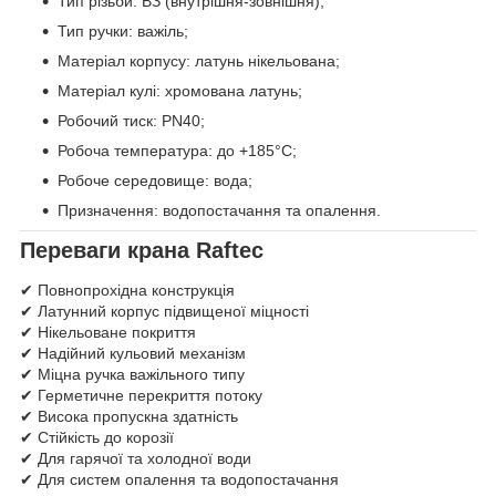
Тип різьби: ВЗ (внутрішня-зовнішня);
Тип ручки: важіль;
Матеріал корпусу: латунь нікельована;
Матеріал кулі: хромована латунь;
Робочий тиск: PN40;
Робоча температура: до +185°C;
Робоче середовище: вода;
Призначення: водопостачання та опалення.
Переваги крана Raftec
✔ Повнопрохідна конструкція
✔ Латунний корпус підвищеної міцності
✔ Нікельоване покриття
✔ Надійний кульовий механізм
✔ Міцна ручка важільного типу
✔ Герметичне перекриття потоку
✔ Висока пропускна здатність
✔ Стійкість до корозії
✔ Для гарячої та холодної води
✔ Для систем опалення та водопостачання