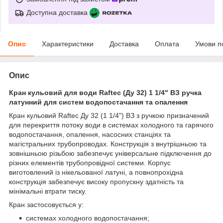
Доступна доставка
Опис
Характеристики
Доставка
Оплата
Умови п
Опис
Кран кульовий для води Raftec (Ду 32) 1 1/4" ВЗ ручка
латунний для систем водопостачання та опалення
Кран кульовий Raftec Ду 32 (1 1/4") ВЗ з ручкою призначений
для перекриття потоку води в системах холодного та гарячого
водопостачання, опалення, насосних станціях та
магістральних трубопроводах. Конструкція з внутрішньою та
зовнішньою різьбою забезпечує універсальне підключення до
різних елементів трубопровідної системи. Корпус
виготовлений із нікельованої латуні, а повнопрохідна
конструкція забезпечує високу пропускну здатність та
мінімальні втрати тиску.
Кран застосовується у:
системах холодного водопостачання;