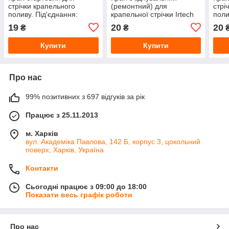
стрічки крапельного
(ремонтний) для
стрі
поливу. Під'єднання:
крапельної стрічки Irtech
поли
Зовнішня різьба 3/4" Irtech
Зовн
19
20
20
₴
₴
Купити
Купити
Про нас
99% позитивних з 697 відгуків за рік
Працює з 25.11.2013
м. Харків
вул. Академіка Павлова, 142 Б, корпус 3, цокольний
поверх, Харків, Україна
Контакти
Сьогодні працює з 09:00 до 18:00
Показати весь графік роботи
Про нас