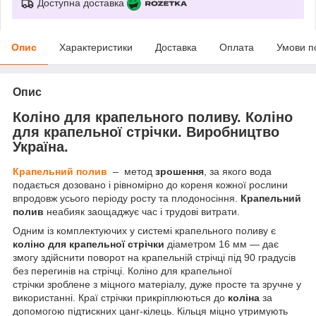
Доступна доставка
Опис
Характеристики
Доставка
Оплата
Умови п
Опис
Коліно для крапельного поливу. Коліно
для крапельної стрічки. Виробництво
Україна.
Крапельний полив
– метод
зрошення
, за якого вода
подається дозовано і рівномірно до кореня кожної рослини
впродовж усього періоду росту та плодоносіння.
Крапельний
полив
неабияк заощаджує час і трудові витрати.
Одним із комплектуючих у системі крапельного поливу є
коліно для крапельної стрічки
діаметром 16 мм — дає
змогу здійснити поворот на крапельній стрічці під 90 градусів
без перегинів на стрічці. Коліно для крапельної
стрічки зроблене з міцного матеріалу, дуже просте та зручне у
використанні. Краї стрічки прикріплюються до
коліна
за
допомогою підтискних цанг-кілець. Кільця міцно утримують