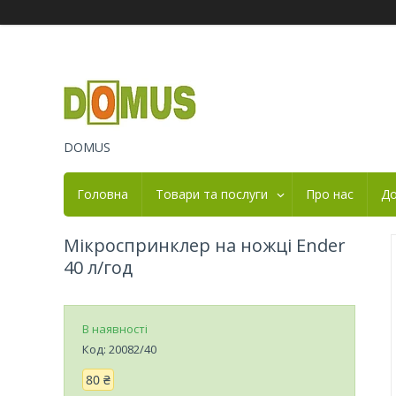
DOMUS
Головна
Товари та послуги
Про нас
До
Мікроспринклер на ножці Ender
40 л/год
В наявності
Код:
20082/40
80 ₴