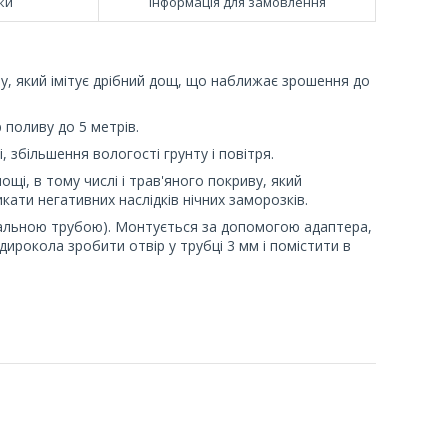
ки
Інформація для замовлення
у, який імітує дрібний дощ, що наближає зрошення до
 поливу до 5 метрів.
 збільшення вологості грунту і повітря.
ощі, в тому числі і трав'яного покриву, який
кати негативних наслідків нічних заморозків.
ральною трубою). Монтується за допомогою адаптера,
ирокола зробити отвір у трубці 3 мм і помістити в