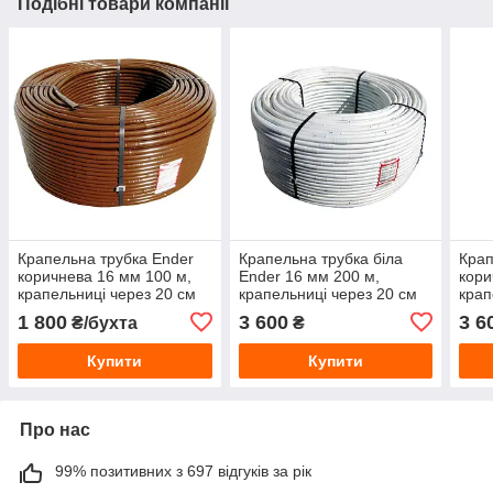
Подібні товари компанії
Крапельна трубка Ender
Крапельна трубка біла
Крап
коричнева 16 мм 100 м,
Ender 16 мм 200 м,
кори
крапельниці через 20 см
крапельниці через 20 см
крап
— трубка для крапельного
(Туреччина)
— тр
1 800
3 600
3 6
₴/бухта
₴
поливу (Туреччина)
поли
Купити
Купити
Про нас
99% позитивних з 697 відгуків за рік