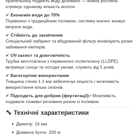
Крапельниці подають воду дозовано — кожна рослина
отримує однакову кількість вологи.
✔
Економія води до 70%
Порівняно з традиційним поливом, система значно знижує
витрати води.
✔
Стійкість до засмічення
Спеціальний лабіринт та вбудований фільтр мінімізують ризик
забивання емітерів.
✔
UV-захист та довговічність
Трубка виготовлена з первинного поліетилену (LLDPE),
витримує сонце та погодні умови, служить від 5 років.
✔
Багаторічне використання
Товщина стінки 1.1 мм забезпечує міцність і можливість
використання кілька сезонів.
✔
Підходить для добрив (фертигації)
> Можливість
подавати поживні речовини разом із поливом.
🔧 Технічні характеристики
Діаметр: 16 мм
Довжина бухти: 200 м