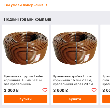
Всі умови повернення
Подібні товари компанії
Крапельна трубка Ender
Крапельна трубка Ender
Крап
коричнева 16 мм 200 м
коричнева 16 мм 200 м,
біла
без крапельниць
крапельниці через 20 см
крап
(Туреччина)
— трубка для крапельного
3 000
3 600
3 0
₴
₴
поливу (Туреччина)
Купити
Купити