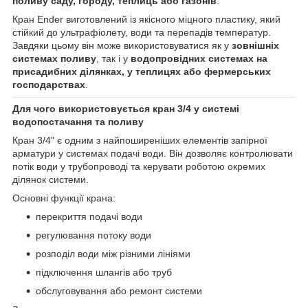
поливу саду, городу, теплиць або газонів
.
Кран Ender виготовлений із якісного міцного пластику, який
стійкий до ультрафіолету, води та перепадів температур.
Завдяки цьому він може використовуватися як у
зовнішніх
системах поливу
, так і у
водопровідних системах на
присадибних ділянках, у теплицях або фермерських
господарствах
.
Для чого використовується кран 3/4 у системі
водопостачання та поливу
Кран 3/4" є одним з найпоширеніших елементів запірної
арматури у системах подачі води. Він дозволяє контролювати
потік води у трубопроводі та керувати роботою окремих
ділянок системи.
Основні функції крана:
перекриття подачі води
регулювання потоку води
розподіл води між різними лініями
підключення шлангів або труб
обслуговування або ремонт системи