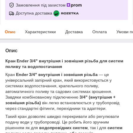
Замовлення під захистом
Доступна доставка
Опис
Характеристики
Доставка
Оплата
Умови п
Опис
Кран Ender 3/4" внутрішня і зовнішня різьба для систем
поливу та водопостачання
Кран
Ender 3/4" внутрішня і зовнішня різьба
— це
універсальний запірний кран, який використовується у
системах водопостачання, крапельного поливу,
автоматичного поливу та садових системах зрошення.
Завдяки комбінованому підключенню
3/4" (внутрішня +
зовнішня різьба)
він легко встановлюється у трубопровід
через стандартні фітинги, перехідники та адаптери.
Такий кран дозволяє швидко перекривати або регулювати
подачу води у трубопроводі. Це робить його зручним
рішенням як для
водопровідних систем
, так і для
систем