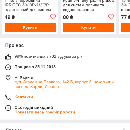
Ніпель перехідний
Кран 3/4" внутрішня різьба
Трій
IRRITEC 3/4"ВРх1/2"ЗР
для систем поливу та
3/4"
пластиковий для систем
водопостачання
плас
поливу та водопостачання
поли
49
80
77
₴
₴
Купити
Купити
Про нас
99% позитивних з 702 відгуків за рік
Працює з 25.11.2013
м. Харків
вул. Академіка Павлова, 142 Б, корпус 3, цокольний
поверх, Харків, Україна
Контакти
Сьогодні вихідний
Показати весь графік роботи
Про нас