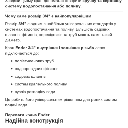
Завдяки цьому кран допомагає створити
зручну та керовану
систему водопостачання або поливу
.
Чому саме розмір 3/4" є найпопулярнішим
Розмір
3/4"
є одним з найбільш універсальних стандартів у
системах водопостачання та поливу. Більшість садових
шлангів, фітингів, перехідників та труб мають саме такий
діаметр.
Кран
Ender 3/4" внутрішня і зовнішня різьба
легко
підключається до:
поліетиленових труб
водопровідних фітингів
садових шлангів
систем крапельного поливу
вузлів розподілу води
Це робить його універсальним рішенням для різних систем
подачі води.
Переваги крана Ender
Надійна конструкція