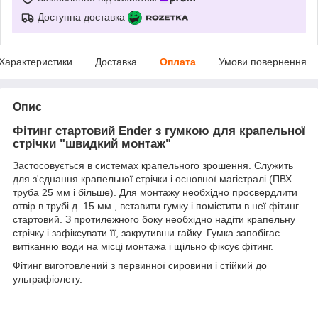
Доступна доставка
Характеристики
Доставка
Оплата
Умови повернення
Опис
Фітинг стартовий Ender з гумкою для крапельної
стрічки "швидкий монтаж"
Застосовується в системах крапельного зрошення. Служить
для з'єднання крапельної стрічки і основної магістралі (ПВХ
труба 25 мм і більше). Для монтажу необхідно просвердлити
отвір в трубі д. 15 мм., вставити гумку і помістити в неї фітинг
стартовий. З протилежного боку необхідно надіти крапельну
стрічку і зафіксувати її, закрутивши гайку. Гумка запобігає
витіканню води на місці монтажа і щільно фіксує фітинг.
Фітинг виготовлений з первинної сировини і стійкий до
ультрафіолету.