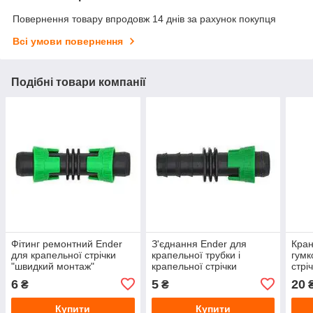
Повернення товару впродовж 14 днів за рахунок покупця
Всі умови повернення
Подібні товари компанії
Фітинг ремонтний Ender
З'єднання Ender для
Кран
для крапельної стрічки
крапельної трубки і
гумк
"швидкий монтаж"
крапельної стрічки
стрі
"швидкий монтаж"
6
5
20
₴
₴
Купити
Купити