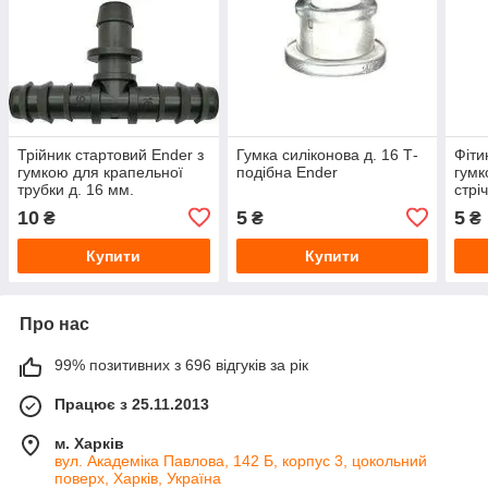
Трійник стартовий Ender з
Гумка силіконова д. 16 Т-
Фіти
гумкою для крапельної
подібна Ender
гумк
трубки д. 16 мм.
стрі
10
5
5
₴
₴
₴
Купити
Купити
Про нас
99% позитивних з 696 відгуків за рік
Працює з 25.11.2013
м. Харків
вул. Академіка Павлова, 142 Б, корпус 3, цокольний
поверх, Харків, Україна