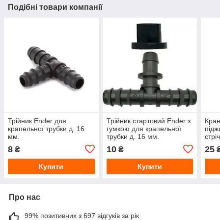
Подібні товари компанії
Трійник Ender для
Трійник стартовий Ender з
Кран
крапельної трубки д. 16
гумкою для крапельної
підж
мм.
трубки д. 16 мм.
стрі
8
10
25
₴
₴
Купити
Купити
Про нас
99% позитивних з 697 відгуків за рік