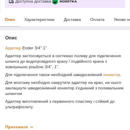
Доступна доставка
Опис
Характеристики
Доставка
Оплата
Умови п
Опис
Адаптер
Ender 3/4" 1"
Адаптер застосовується в системах поливу для підключення
шланга до водопровідного крану / подвійного крана з
зовнішньою різьбою 3/4", 1".
Для підключення також необхідний швидкознімний
конектор
.
Для монтажу необхідно накрутити адаптер на кран, на нього
заклацнути швидкознімний конектор з'єднаний з поливальним
шлангом.
Адаптер виготовлений з первинного пластику і стійкий до
ультрафіолету.
Приховати