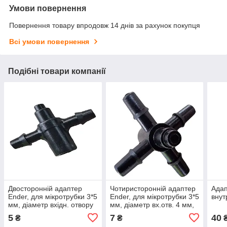
Умови повернення
Повернення товару впродовж 14 днів за рахунок покупця
Всі умови повернення
Подібні товари компанії
Двосторонній адаптер
Чотиристоронній адаптер
Адап
Ender, для мікротрубки 3*5
Ender, для мікротрубки 3*5
внут
мм, діаметр вхідн. отвору
мм, діаметр вх.отв. 4 мм,
4 мм,, крапельний полив
краплинний полив
5
7
40
₴
₴