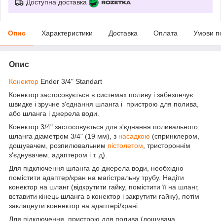
Доступна доставка
Опис
Характеристики
Доставка
Оплата
Умови п
Опис
Конектор
Ender 3/4" Standart
Конектор застосовується в системах поливу і забезпечує
швидке і зручне з'єднання шланга і пристрою для полива,
або шланга і джерела води.
Конектор 3/4" застосовується для з'єднання поливального
шланга діаметром 3/4" (19 мм), з
насадкою
(спринклером,
дощувачем, розпилювальним
пістолетом
, тристороннім
з'єднувачем, адаптером і т. д).
Для підключення шланга до джерела води, необхідно
помістити адаптер/кран на магістральну трубу. Надіти
конектор на шланг (відкрутити гайку, помістити її на шланг,
вставити кінець шланга в конектор і закрутити гайку), потім
заклацнути коннектор на адаптері/крані.
Для підключення пристрою для полива (дощувача,