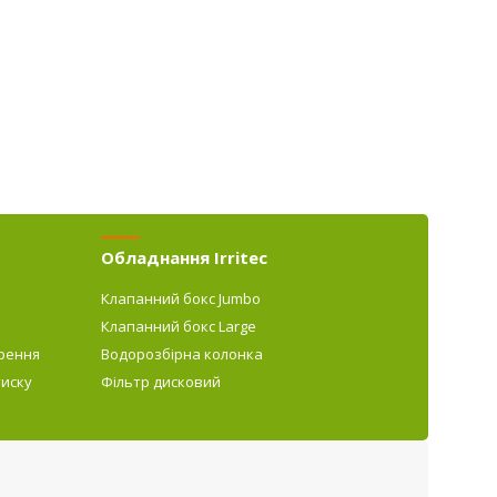
Обладнання Irritec
Клапанний бокс Jumbo
Клапанний бокс Large
рення
Водорозбірна колонка
тиску
Фільтр дисковий