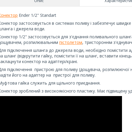
Опис
Характеристи
Конектор
Ender 1/2" Standart
Конектор застосовується в системах поливу і забезпечує швидке 
шланга і джерела води.
Конектор 1/2" застосовується для з'єднання поливального шланга
дощувачем, розпилювальним
пістолетом
, тристороннім з'єднувач
Для підключення шланга до джерела води, необхідно помістити ад
на шланг (відкрутити гайку, помістити її на шланг, вставити кінец
заклацнути конектор на адаптері/крані.
Для підключення пристрою для поливу (дощувача, розпилюючої наса
надіти його на адаптер на пристрої для поливу.
Муфтова гайка служить для щільного приєднання.
Конектор зроблений з високоякісного пластику. Має підвищену уд