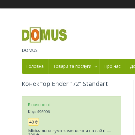
DOMUS
Головна
Товари та послуги
Про нас
До
Конектор Ender 1/2" Standart
В наявності
Код:
496006
40 ₴
Мінімальна сума замовлення на сайті —
300 ₴