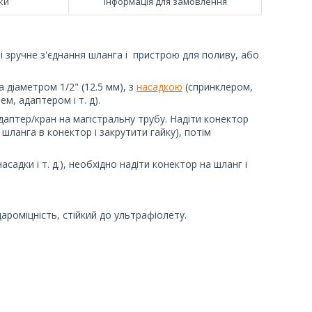
ки
Інформація для замовлення
і зручне з'єднання шланга і пристрою для поливу, або
 діаметром 1/2" (12.5 мм), з
насадкою
(спринклером,
ем, адаптером і т. д).
аптер/кран на магістральну трубу. Надіти конектор
ь шланга в конектор і закрутити гайку), потім
дки і т. д.), необхідно надіти конектор на шланг і
ароміцність, стійкий до ультрафіолету.