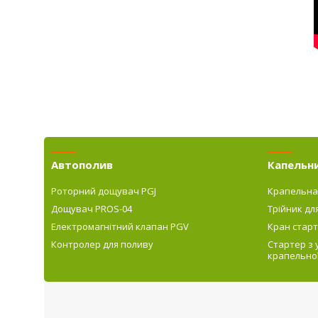
Автополив
Капельн
Роторний дощувач PGJ
Крапельна
Дощувач PROS-04
Трійник дл
Електромагнітний клапан PGV
Кран старт
Контролер для поливу
Стартер з
крапельної