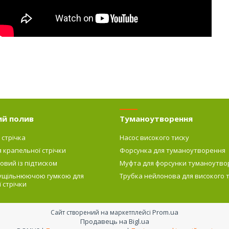
ий полив
Туманоутворення
 стрічка
Насос високого тиску
я крапельної стрічки
Форсунка для туманоутворення
овий із підтиском
Муфта для форсунки туманоутво
 ущільнюючою гумкою для
Трубка нейлонова для високого 
 стрічки
Prom.ua
Сайт створений на маркетплейсі
Продавець на Bigl.ua