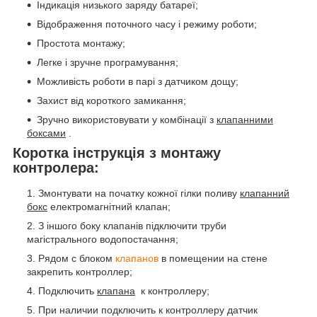
Індикація низького заряду батареї;
Відображення поточного часу і режиму роботи;
Простота монтажу;
Легке і зручне програмування;
Можливість роботи в парі з датчиком дощу;
Захист від короткого замикання;
Зручно використовувати у комбінації з
клапанними
боксами
.
Коротка інструкція з монтажу
контролера:
Змонтувати на початку кожної гілки поливу
клапанний
бокс
електромагнітний клапан;
З іншого боку клапанів підключити труби
магістрального водопостачання;
Рядом с блоком
клапанов
в помещении на стене
закрепить контроллер;
Подключить
клапана
к контроллеру;
При наличии подключить к контроллеру датчик