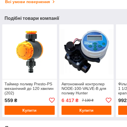
Всі умови повернення
Подібні товари компанії
Таймер поливу Presto-PS
Автономний контролер
Філь
механічний до 120 хвилин
NODE-100-VALVE-B для
1 1/
(202)
поливу Hunter
крап
(175
559
6 417
992
₴
₴
7 130 ₴
Купити
Купити