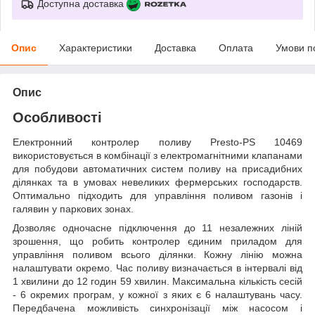
Доступна доставка
Опис
Характеристики
Доставка
Оплата
Умови п
Опис
Особливості
Електронний контролер поливу Presto-PS 10469
використовується в комбінації з електромагнітними клапанами
для побудови автоматичних систем поливу на присадибних
ділянках та в умовах невеликих фермерських господарств.
Оптимально підходить для управління поливом газонів і
галявин у паркових зонах.
Дозволяє одночасне підключення до 11 незалежних ліній
зрошення, що робить контролер єдиним приладом для
управління поливом всього ділянки. Кожну лінію можна
налаштувати окремо. Час поливу визначається в інтервалі від
1 хвилини до 12 годин 59 хвилин. Максимальна кількість сесій
- 6 окремих програм, у кожної з яких є 6 налаштувань часу.
Передбачена можливість синхронізації між насосом і