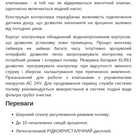
клапанами - в той час як відкривається магнітний клапан,
одночасно включається водний насос.
Конструкція контролера передбачає можливість підключення
датчика дощу, що дозволяє економити на зрошенні залежно
від погодних умов.
Корпус контролера обладнаний водонепроникним корпусом,
що дозволяє установку зовні приміщень. Процес монтажу
таймера не займає багато часу. Інтуїтивно зрозумілий
інтерфейс дозволяє легко запрограмувати контролер на
потрібний режим і інтервал поливу. Резервна батарея 6LR61
дозволяє програмувати контролер при відсутності змінного
струму і зберігає налаштування при припиненні живлення.
Призначений для роботи з клапанами з управляючим
напругою AC 24V. Для продовження терміну служби системи
поливу рекомендується використання в системі подачі води
фільтра грубої очистки.
Переваги
Широкий спектр регулювання режимів поливу;
До 10 незалежних секцій зрошення;
Легкочитаємий РІДКОКРИСТАЛІЧНИЙ дисплей;