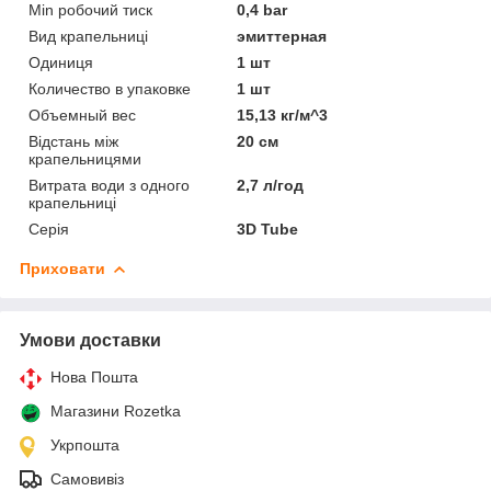
Min робочий тиск
0,4 bar
Вид крапельниці
эмиттерная
Одиниця
1 шт
Количество в упаковке
1 шт
Объемный вес
15,13 кг/м^3
Відстань між
20 см
крапельницями
Витрата води з одного
2,7 л/год
крапельниці
Серія
3D Tube
Приховати
Умови доставки
Нова Пошта
Магазини Rozetka
Укрпошта
Самовивіз