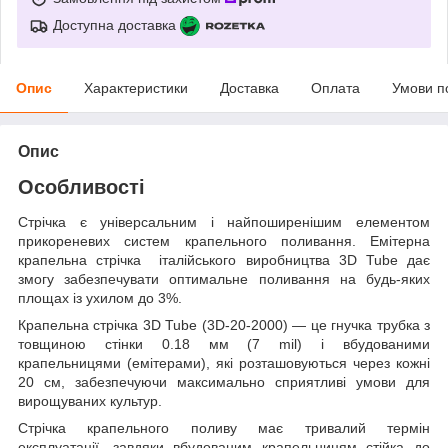
Доступна доставка
Опис
Характеристики
Доставка
Оплата
Умови п
Опис
Особливості
Стрічка є універсальним і найпоширенішим елементом
прикореневих систем крапельного поливання. Емітерна
крапельна стрічка італійського виробництва 3D Tube дає
змогу забезпечувати оптимальне поливання на будь-яких
площах із ухилом до 3%.
Крапельна стрічка 3D Tube (3D-20-2000) — це гнучка трубка з
товщиною стінки 0.18 мм (7 mil) і вбудованими
крапельницями (емітерами), які розташовуються через кожні
20 см, забезпечуючи максимально сприятливі умови для
вирощуваних культур.
Стрічка крапельного поливу має тривалий термін
експлуатації, завдяки вбудованим крапельницям стійка до