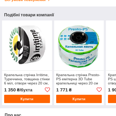
Подібні товари компанії
Крапельна стрічка Irritime,
Крапельна стрічка Presto-
Крап
Туреччина, товщина стінки
PS емітерна 3D Tube
PS щ
6 міл, отвори через 20 см,
крапельниці через 20 см
отво
витрата води 1,6 л/год,
витрата 2.7 л/год, довжина
витр
1 350
1 771
1 9
₴/бухта
₴
довжина 500 м
500 м (3D-20-500)
довж
Купити
Купити
Про нас