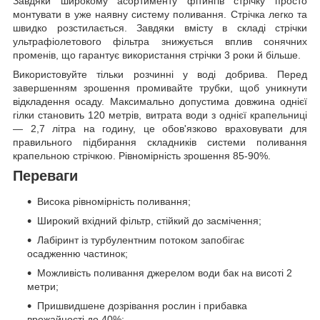
Завдяки широкому асортименту фітингів стрічку просто
монтувати в уже наявну систему поливання. Стрічка легко та
швидко розстилається. Завдяки вмісту в складі стрічки
ультрафіолетового фільтра знижується вплив сонячних
променів, що гарантує використання стрічки 3 роки й більше.
Використовуйте тільки розчинні у воді добрива. Перед
завершенням зрошення промивайте трубки, щоб уникнути
відкладення осаду. Максимально допустима довжина однієї
гілки становить 120 метрів, витрата води з однієї крапельниці
— 2,7 літра на годину, це обов'язково враховувати для
правильного підбирання складників системи поливання
крапельною стрічкою. Рівномірність зрошення 85-90%.
Переваги
Висока рівномірність поливання;
Широкий вхідний фільтр, стійкий до засмічення;
Лабіринт із турбулентним потоком запобігає
осадженню частинок;
Можливість поливання джерелом води бак на висоті 2
метри;
Пришвидшене дозрівання рослин і прибавка
врожайності до 40%;