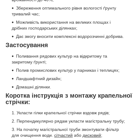
Збереження оптимального рівня вологості ґрунту
тривалий час;
Можливість використання на великих площах і
дрібних господарських ділянках;
Дає змогу вносити комплексні водорозчинні добрива.
Застосування
Поливання рядових культур на відкритому та
закритому ґрунті;
Полив промислових культур у парниках і теплицях;
Ландшафтний дизайн;
Домашні ділянки.
Коротка інструкція з монтажу крапельної
стрічки:
Укласти гілки крапельної стрічки вздовж рядів;
Перпендикулярно рядам укласти магістральну трубу;
На початку магістральної труби змонтувати фільтр
для очищення води.
сітчастий
або
дисковий
;