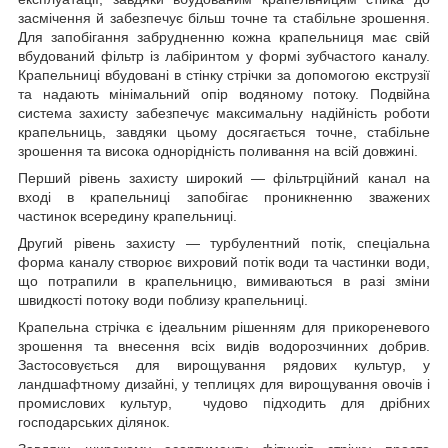
засмічення й забезпечує більш точне та стабільне зрошення.
Для запобігання забрудненню кожна крапельниця має свій
вбудований фільтр із лабіринтом у формі зубчастого каналу.
Крапельниці вбудовані в стінку стрічки за допомогою екструзії
та надають мінімальний опір водяному потоку. Подвійна
система захисту забезпечує максимальну надійність роботи
крапельниць, завдяки цьому досягається точне, стабільне
зрошення та висока однорідність поливання на всій довжині.
Перший рівень захисту широкий — фільтрційний канал на
вході в крапельниці запобігає проникненню зважених
частинок всередину крапельниці.
Другий рівень захисту — турбулентний потік, спеціальна
форма каналу створює вихровий потік води та частинки води,
що потрапили в крапельницю, вимиваються в разі зміни
швидкості потоку води поблизу крапельниці.
Крапельна стрічка є ідеальним рішенням для прикореневого
зрошення та внесення всіх видів водорозчинних добрив.
Застосовується для вирощування рядових культур, у
ландшафтному дизайні, у теплицях для вирощування овочів і
промислових культур, чудово підходить для дрібних
господарських ділянок.