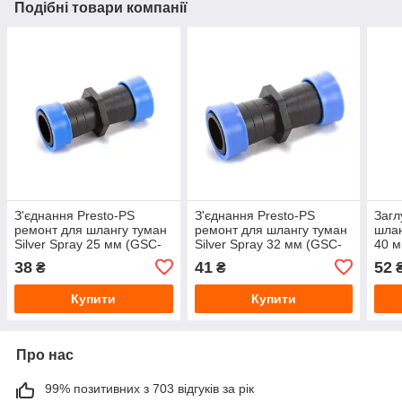
Подібні товари компанії
З'єднання Presto-PS
З'єднання Presto-PS
Загл
ремонт для шлангу туман
ремонт для шлангу туман
шлан
Silver Spray 25 мм (GSC-
Silver Spray 32 мм (GSC-
40 м
0125)
0132)
38
41
52
₴
₴
Купити
Купити
Про нас
99% позитивних з 703 відгуків за рік