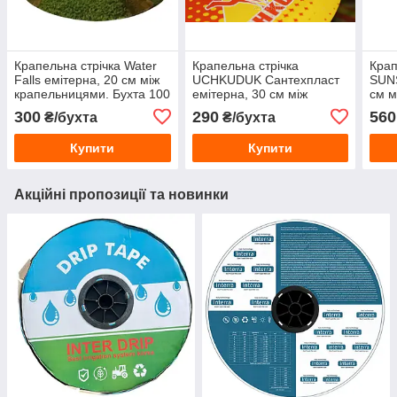
Крапельна стрічка Water
Крапельна стрічка
Крап
Falls емітерна, 20 см між
UCHKUDUK Сантехпласт
SUN
крапельницями. Бухта 100
емітерна, 30 см між
см м
метрів
крапельницями. Бухта 100
Бухт
300
290
560
₴/бухта
₴/бухта
метрів
Купити
Купити
Акційні пропозиції та новинки