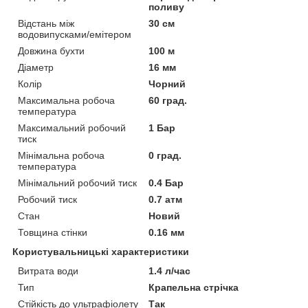
поливу
Відстань між
30 см
водовипусками/емітером
Довжина бухти
100 м
Діаметр
16 мм
Колір
Чорний
Максимальна робоча
60 град.
температура
Максимальний робочий
1 Бар
тиск
Мінімальна робоча
0 град.
температура
Мінімальний робочий тиск
0.4 Бар
Робочий тиск
0.7 атм
Стан
Новий
Товщина стінки
0.16 мм
Користувальницькі характеристики
Витрата води
1.4 л/час
Тип
Крапельна стрічка
Стійкість до ультрафіолету
Так