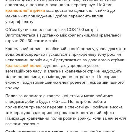
аналогам, а певною мірою навіть перевершує. Цей тип
крапельної стрічки
має достатню щільність і стійкий до
механічних пошкоджень і добре переносить вплив
ультрафіолету.
Об'єм бухти крапельної стрічки COS 100 метрів.
Виготовляється з відстанню між крапельницями крапельної
стрічки 20 і 30 сантиметрів.
Крапельний полив –
особливий спосіб поливу, унаслідок якого
вода безпосередньо пускається в прикореневу зону рослин
невеликими порціями, які регулюються за допомогою стрічки.
Крапельний полив
відмінно діє упродовж усього
вегетаційного часу и влага из крапельної стрічки надходить
тільки на рослини, на міжряддя не потрапляє. Це сприяє
економії води і зменшенню електроенергії, ніж за звичайного
поливу.
Полив за допомогою крапельної стрічки може робитися
впродовж доби в будь-який час. Не потрібно робити
полив після тривалої перерви в спекотні дні, оскільки висока
температура води принесе рослинам негативний ефект.
Найкраще крапельний полив робити зранку, коли за ніч земля
все-таки охолоне.
Стрічка крапельна емітерна
- це тонкостінний шланг зі