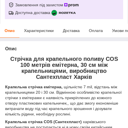
Замовлення під захистом
Доступна доставка
Опис
Характеристики
Доставка
Оплата
Умови п
Опис
Стрічка для крапельного поливу COS
100 метрів емітерна, 30 см між
крапельницями, виробництво
Сантехпласт Харків
Крапельна стрічка емітерна,
щільністю 7 mil, відстань між
крапельницями 20 і 30 см. Відмінною особливістю крапельної
стрічки з емітерами є наявність прикріплених до кожного
отвору пластикових капельничек,, що дає змогу економніше
витрачати воду під час крапельного зрошення і дозувати
кількість рідини, необхідну рослині.
Крапельна стрічка COS (Сантехпласт)
харківського
виробництва не поступається ні в чому своїм китайським