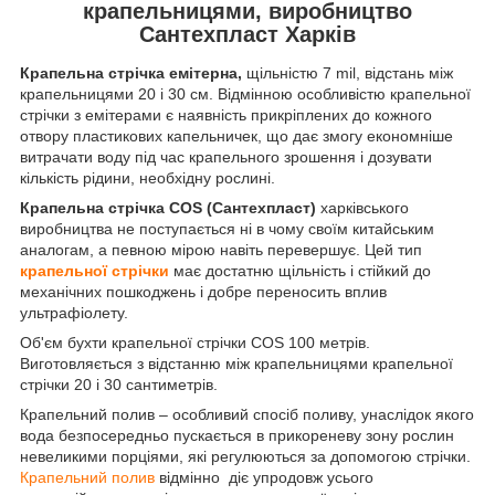
крапельницями, виробництво
Сантехпласт Харків
Крапельна стрічка емітерна,
щільністю 7 mil, відстань між
крапельницями 20 і 30 см. Відмінною особливістю крапельної
стрічки з емітерами є наявність прикріплених до кожного
отвору пластикових капельничек, що дає змогу економніше
витрачати воду під час крапельного зрошення і дозувати
кількість рідини, необхідну рослині.
Крапельна стрічка COS (Сантехпласт)
харківського
виробництва не поступається ні в чому своїм китайським
аналогам, а певною мірою навіть перевершує. Цей тип
крапельної стрічки
має достатню щільність і стійкий до
механічних пошкоджень і добре переносить вплив
ультрафіолету.
Об'єм бухти крапельної стрічки COS 100 метрів.
Виготовляється з відстанню між крапельницями крапельної
стрічки 20 і 30 сантиметрів.
Крапельний полив –
особливий спосіб поливу, унаслідок якого
вода безпосередньо пускається в прикореневу зону рослин
невеликими порціями, які регулюються за допомогою стрічки.
Крапельний полив
відмінно діє упродовж усього