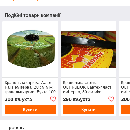
Подібні товари компанії
Крапельна стрічка Water
Крапельна стрічка
Крап
Falls емітерна, 20 см між
UCHKUDUK Сантехпласт
UCH
крапельницями. Бухта 100
емітерна, 30 см між
еміт
метрів
крапельницями. Бухта 100
крап
300
290
300
₴/бухта
₴/бухта
метрів
метр
Купити
Купити
Про нас