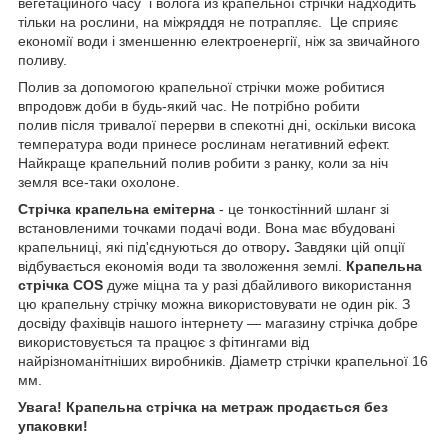
вегетаційного часу і волога из крапельної стрічки надходить
тільки на рослини, на міжряддя не потрапляє. Це сприяє
економії води і зменшенню електроенергії, ніж за звичайного
поливу.
Полив за допомогою крапельної стрічки може робитися
впродовж доби в будь-який час. Не потрібно робити
полив після тривалої перерви в спекотні дні, оскільки висока
температура води принесе рослинам негативний ефект.
Найкраще крапельний полив робити з ранку, коли за ніч
земля все-таки охолоне.
Стрічка крапельна емітерна
- це тонкостінний шланг зі
встановленими точками подачі води. Вона має вбудовані
крапельниці, які під'єднуються до отвору
.
Завдяки цій опції
відбувається економія води та зволоження землі.
Крапельна
стрічка COS
дуже міцна та у разі дбайливого використання
цю крапельну стрічку можна використовувати не один рік. З
досвіду фахівців нашого інтернету — магазину стрічка добре
використовується та працює з фітингами від
найрізноманітніших виробників. Діаметр стрічки крапельної 16
мм.
Увага! Крапельна стрічка на метраж продається без
упаковки!