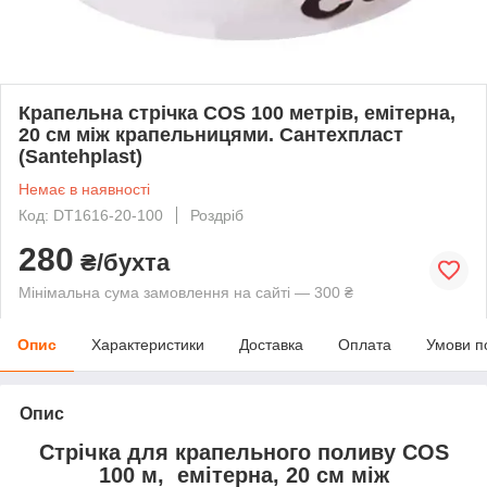
Крапельна стрічка COS 100 метрів, емітерна,
20 см між крапельницями. Сантехпласт
(Santehplast)
Немає в наявності
Код: DT1616-20-100
Роздріб
280
₴/бухта
Мінімальна сума замовлення на сайті — 300 ₴
Опис
Характеристики
Доставка
Оплата
Умови п
Опис
Стрічка для крапельного поливу COS
100 м, емітерна, 20 см між