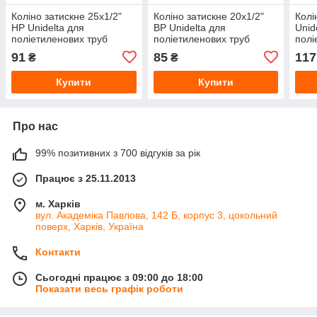
Коліно затискне 25х1/2"
Коліно затискне 20х1/2"
Колі
НР Unidelta для
ВР Unidelta для
Unid
поліетиленових труб
поліетиленових труб
полі
91
85
117
₴
₴
Купити
Купити
Про нас
99% позитивних з 700 відгуків за рік
Працює з 25.11.2013
м. Харків
вул. Академіка Павлова, 142 Б, корпус 3, цокольний
поверх, Харків, Україна
Контакти
Сьогодні працює з 09:00 до 18:00
Показати весь графік роботи