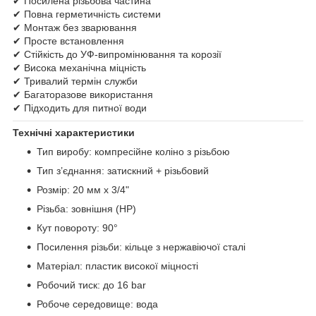
✔ Посилена різьбова частина
✔ Повна герметичність системи
✔ Монтаж без зварювання
✔ Просте встановлення
✔ Стійкість до УФ-випромінювання та корозії
✔ Висока механічна міцність
✔ Тривалий термін служби
✔ Багаторазове використання
✔ Підходить для питної води
Технічні характеристики
Тип виробу: компресійне коліно з різьбою
Тип з’єднання: затискний + різьбовий
Розмір: 20 мм х 3/4"
Різьба: зовнішня (НР)
Кут повороту: 90°
Посилення різьби: кільце з нержавіючої сталі
Матеріал: пластик високої міцності
Робочий тиск: до 16 bar
Робоче середовище: вода