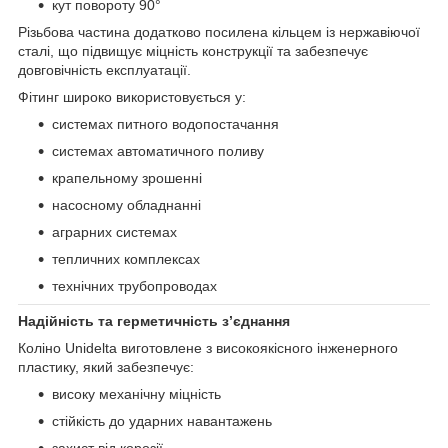
кут повороту 90°
Різьбова частина додатково посилена кільцем із нержавіючої
сталі, що підвищує міцність конструкції та забезпечує
довговічність експлуатації.
Фітинг широко використовується у:
системах питного водопостачання
системах автоматичного поливу
крапельному зрошенні
насосному обладнанні
аграрних системах
тепличних комплексах
технічних трубопроводах
Надійність та герметичність з’єднання
Коліно Unidelta виготовлене з високоякісного інженерного
пластику, який забезпечує:
високу механічну міцність
стійкість до ударних навантажень
захист від корозії