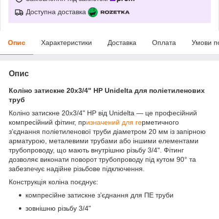
Доступна доставка
Опис
Характеристики
Доставка
Оплата
Умови п
Опис
Коліно затискне 20х3/4" НР Unidelta для поліетиленових
труб
Коліно затискне 20х3/4" НР від Unidelta — це професійний
компресійний фітинг, пр
изначений для ге
рметичного
з’єднання поліетиленової труби діаметром 20 мм із запірною
арматурою, металевими трубами або іншими елементами
трубопроводу, що мають внутрішню різьбу 3/4". Фітинг
дозволяє виконати поворот трубопроводу під кутом 90° та
забезпечує надійне різьбове підключення.
Конструкція коліна поєднує:
компресійне затискне з’єднання для ПЕ труби
зовнішню різьбу 3/4"