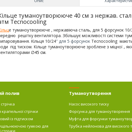
Опис
Характеристи
Кільце туманоутворююче 40 см з нержав. сталі
атм Tecnocooling
Кільц
е туманоутворююче , нержавіюча сталь, для 5 форсунок 10/2
передню решітку вентилятора. Збільшує можливості системи тум
випаровування. Кільця 10/24
'' для 5 форсунок
Tecnocooling
мають 
води під тиском. Кільце туманоутворююче зроблене з міцної , якісн
вентиляторами
∅
45 см.
ий полив
Туманоутворення
 стрічка
Насос високого тиску
я крапельної стрічки
Форсунка для туманоутворення
овий із підтиском
Муфта для форсунки туманоутво
 ущільнюючою гумкою для
Трубка нейлонова для високого 
 стрічки