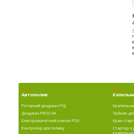
Автополив
Капельн
Роторний дощувач PGJ
Крапельна
Дощувач PROS-04
Трійник дл
Електромагнітний клапан PGV
Кран старт
Контролер для поливу
Стартер з
крапельної