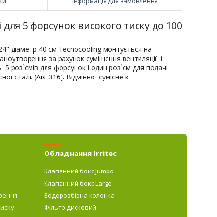
ки
Інформація для замовлення
 для 5 форсунок високого тиску до 100
4" діаметр 40 см Tecnocooling
монтується на
аноутворення за рахунок суміщення вентиляції і
5 роз`ємів для форсунок і один роз`єм для подачі
ої сталі. (
Aisi 316).
Відмінно сумісне з
Обладнання Irritec
Клапанний бокс Jumbo
Клапанний бокс Large
рення
Водорозбірна колонка
тиску
Фільтр дисковий