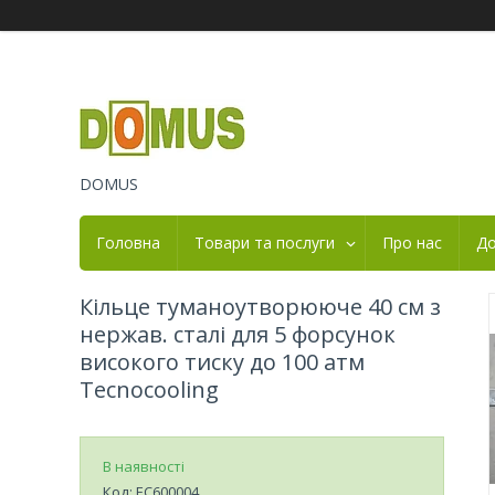
DOMUS
Головна
Товари та послуги
Про нас
До
Кільце туманоутворююче 40 см з
нержав. сталі для 5 форсунок
високого тиску до 100 атм
Tecnocooling
В наявності
Код:
EC600004