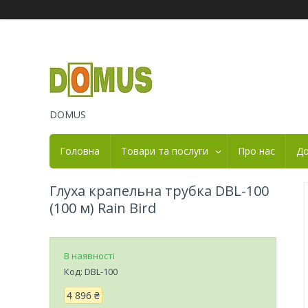
DOMUS
Головна
Товари та послуги
Про нас
До
Глуха крапельна трубка DBL-100
(100 м) Rain Bird
В наявності
Код:
DBL-100
4 896 ₴