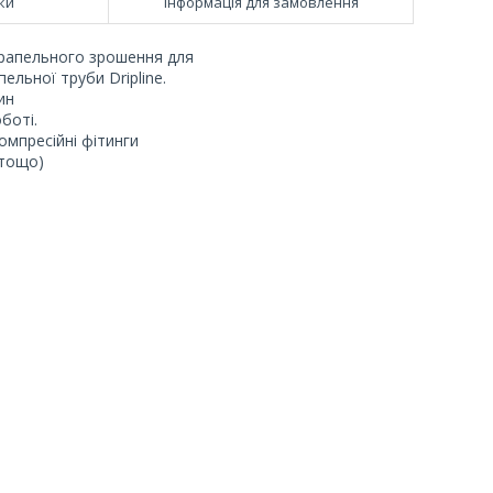
ки
Інформація для замовлення
крапельного зрошення для
ельної труби Dripline.
ин
боті.
компресійні фітинги
 тощо)