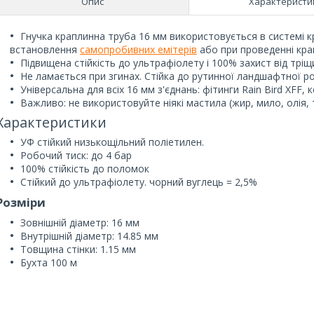
Опис
Характеристи
Гнучка краплинна труба 16 мм використовується в системі 
встановлення
самопробивних емітерів
або при проведенні крап
Підвищена стійкість до ультрафіолету і 100% захист від тріщ
Не ламається при згинах. Стійка до рутинної ландшафтної ро
Універсальна для всіх 16 мм з'єднань: фітинги Rain Bird XFF, 
Важливо: не використовуйте ніякі мастила (жир, мило, олія,
Характеристики
УФ стійкий низькощільний поліетилен.
Робочий тиск: до 4 бар
100% стійкість до поломок
Стійкий до ультрафіолету. чорний вуглець = 2,5%
Розміри
Зовнішній діаметр: 16 мм
Внутрішній діаметр: 14.85 мм
Товщина стінки: 1.15 мм
Бухта 100 м