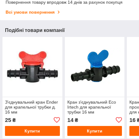
Повернення товару впродовж 14 днів за рахунок покупця
Всі умови повернення
Подібні товари компанії
З'єднувальний кран Ender
Кран з'єднувальний Eco
Кран
для крапельної трубки д.
Irtech для крапельної
прох
16 мм
трубки 16 мм
для 
мм
25
14
16
₴
₴
Купити
Купити