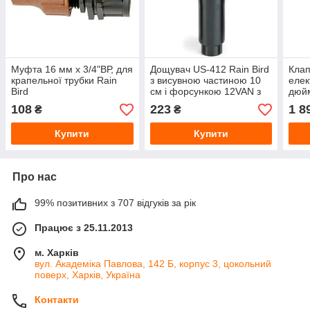
Муфта 16 мм х 3/4"ВР, для
Дощувач US-412 Rain Bird
Кла
крапельної трубки Rain
з висувною частиною 10
елек
Bird
см і форсункою 12VAN з
дюйм
радіусом поливу 4 м.
108
223
1 8
₴
₴
Купити
Купити
Про нас
99% позитивних з 707 відгуків за рік
Працює з 25.11.2013
м. Харків
вул. Академіка Павлова, 142 Б, корпус 3, цокольний
поверх, Харків, Україна
Контакти