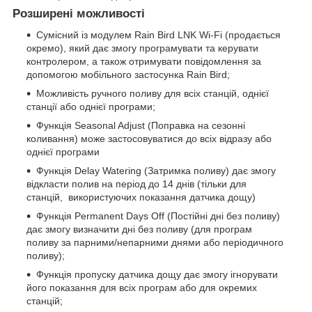
Розширені можливості
Сумісний із модулем Rain Bird LNK Wi-Fi (продається
окремо), який дає змогу програмувати та керувати
контролером, а також отримувати повідомлення за
допомогою мобільного застосунка Rain Bird;
Можливість ручного поливу для всіх станцій, однієї
станції або однієї програми;
Функція Seasonal Adjust (Поправка на сезонні
коливання) може застосовуватися до всіх відразу або
однієї програми
Функція Delay Watering (Затримка поливу) дає змогу
відкласти полив на період до 14 днів (тільки для
станцій, використуючих показання датчика дощу)
Функція Permanent Days Off (Постійні дні без поливу)
дає змогу визначити дні без поливу (для програм
поливу за парними/непарними днями або періодичного
поливу);
Функція пропуску датчика дощу дає змогу ігнорувати
його показання для всіх програм або для окремих
станцій;