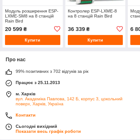
Модуль розширення ESP-
Контролер ESP-LXME-8
Моду
LXME-SM8 на 8 станцій
на 8 станцій Rain Bird
стан
Rain Bird
20 599
36 339
6 8
₴
₴
Купити
Купити
Про нас
99% позитивних з 702 відгуків за рік
Працює з 25.11.2013
м. Харків
вул. Академіка Павлова, 142 Б, корпус 3, цокольний
поверх, Харків, Україна
Контакти
Сьогодні вихідний
Показати весь графік роботи