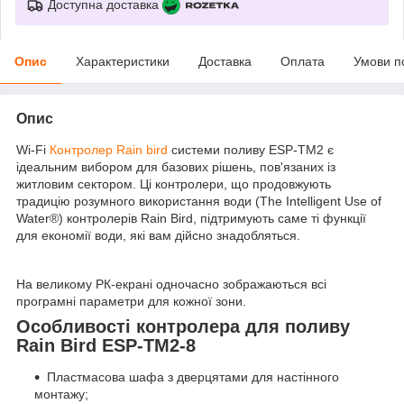
Доступна доставка
Опис
Характеристики
Доставка
Оплата
Умови п
Опис
Wi-Fi
Контролер Rain bird
системи поливу ESP-TM2 є
ідеальним вибором для базових рішень, пов'язаних із
житловим сектором. Ці контролери, що продовжують
традицію розумного використання води (The Intelligent Use of
Water®) контролерів Rain Bird, підтримують саме ті функції
для економії води, які вам дійсно знадобляться.
На великому РК-екрані одночасно зображаються всі
програмні параметри для кожної зони.
Особливості контролера для поливу
Rain Bird ESP-TM2-8
Пластмасова шафа з дверцятами для настінного
монтажу;