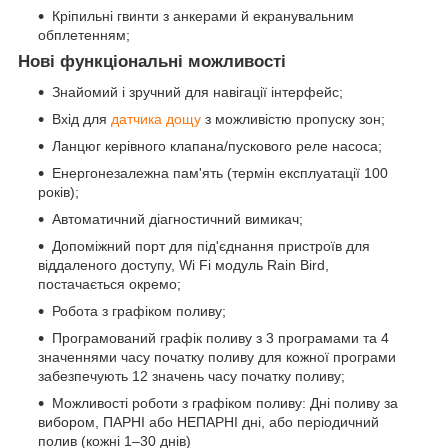
Кріпильні гвинти з анкерами й екранувальним
обплетенням;
Нові функціональні можливості
Знайомий і зручний для навігації інтерфейс;
Вхід для
датчика дощу
з можливістю пропуску зон;
Ланцюг керівного клапана/пускового реле насоса;
Енергонезалежна пам'ять (термін експлуатації 100
років);
Автоматичний діагностичний вимикач;
Допоміжний порт для під'єднання пристроїв для
віддаленого доступу, Wi Fi модуль Rain Bird,
постачається окремо;
Робота з графіком поливу;
Програмований графік поливу з 3 програмами та 4
значеннями часу початку поливу для кожної програми
забезпечують 12 значень часу початку поливу;
Можливості роботи з графіком поливу: Дні поливу за
вибором, ПАРНІ або НЕПАРНІ дні, або періодичний
полив (кожні 1–30 днів)