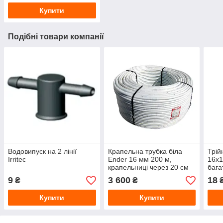
Купити
Подібні товари компанії
Водовипуск на 2 лінії
Крапельна трубка біла
Трій
Irritec
Ender 16 мм 200 м,
16х1
крапельниці через 20 см
бага
(Туреччина)
труб
9
3 600
18
₴
₴
Купити
Купити