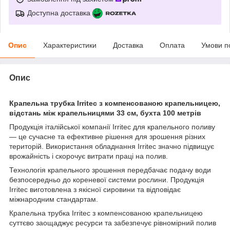
Доступна доставка
Опис
Характеристики
Доставка
Оплата
Умови п
Опис
Крапельна трубка Irritec з компенсованою крапельницею,
відстань між крапельницями 33 см, бухта 100 метрів
Продукція італійської компанії Irritec для крапельного поливу
— це сучасне та ефективне рішення для зрошення різних
територій. Використання обладнання Irritec значно підвищує
врожайність і скорочує витрати праці на полив.
Технологія крапельного зрошення передбачає подачу води
безпосередньо до кореневої системи рослини. Продукція
Irritec виготовлена з якісної сировини та відповідає
міжнародним стандартам.
Крапельна трубка Irritec з компенсованою крапельницею
суттєво заощаджує ресурси та забезпечує рівномірний полив