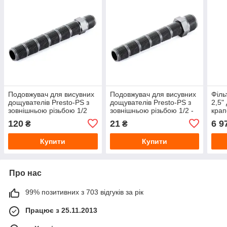
Подовжувач для висувних
Подовжувач для висувних
Філь
дощувателів Presto-PS з
дощувателів Presto-PS з
2,5"
зовнішньою різьбою 1/2
зовнішньою різьбою 1/2 -
крап
дюйма (7714)
3/4 дюйма (7715)
2512
120
21
6 9
₴
₴
Купити
Купити
Про нас
99% позитивних з 703 відгуків за рік
Працює з 25.11.2013