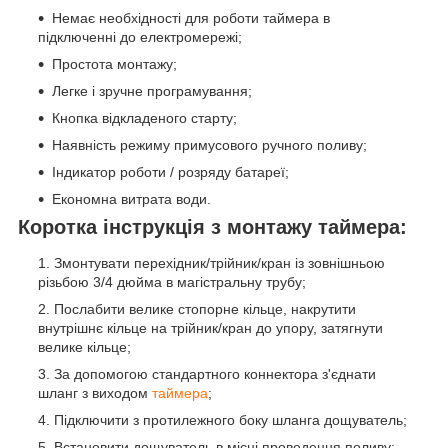
Немає необхідності для роботи таймера в
підключенні до електромережі;
Простота монтажу;
Легке і зручне програмування;
Кнопка відкладеного старту;
Наявність режиму примусового ручного поливу;
Індикатор роботи / розряду батареї;
Економна витрата води.
Коротка інструкція з монтажу таймера:
Змонтувати перехідник/трійник/кран із зовнішньою
різьбою 3/4 дюйма в магістральну трубу;
Послабити велике стопорне кільце, накрутити
внутрішнє кільце на трійник/кран до упору, затягнути
велике кільце;
За допомогою стандартного коннектора з'єднати
шланг з виходом
таймера
;
Підключити з протилежного боку шланга дощуватель;
Встановити дощуватель в місці проведення поливу;