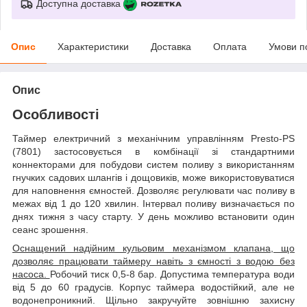
Доступна доставка
Опис
Характеристики
Доставка
Оплата
Умови п
Опис
Особливості
Таймер електричний з механічним управлінням Presto-PS
(7801) застосовується в комбінації зі стандартними
коннекторами для побудови систем поливу з використанням
гнучких садових шлангів і дощовиків, може використовуватися
для наповнення ємностей. Дозволяє регулювати час поливу в
межах від 1 до 120 хвилин. Інтервал поливу визначається по
днях тижня з часу старту. У день можливо встановити один
сеанс зрошення.
Оснащений надійним кульовим механізмом клапана, що
дозволяє працювати таймеру навіть з ємності з водою без
насоса.
Робочий тиск 0,5-8 бар. Допустима температура води
від 5 до 60 градусів. Корпус таймера водостійкий, але не
водонепроникний. Щільно закручуйте зовнішню захисну