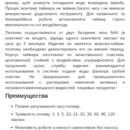
кришку, щоб уникнути попадання води всередину виробу.
Процес монтажу таймера не займає багато часу і не вимагає
використання додаткового інструменту. Для правильної та
безперебійної роботи встановлюйте таймер строго
вертикально по осі входу/виходу.
Питание осуществляется от двух батареек типа ААА (в
комплект не входят), заряда одного комплекта хватает на
срок до 3 месяцев. Изделие не является морозостойким,
поэтому необходимо демонтировать его на зимний период.
Корпус таймера изготовлен из качественного пластика,
долговечный, стойкий к воздействию ультрафиолета. Для
продления срока службы изделия рекомендуется
использование в системе подачи воды фильтра грубой
очистки. Не предназначен для промышленного
использования с растворами химически активных и
легковоспламеняющихся жидкостей, пищевых продуктов !
Преимущества
Плавне регулювання часу поливу;
Тривалість поливу: 1, 3, 5, 10, 15, 20, 30, 60, 90, 120
хвилин;
Можливість роботи із ємності самопливом без насоса;