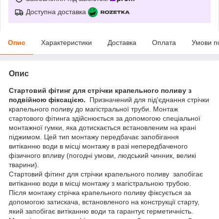
Доступна доставка
Опис
Характеристики
Доставка
Оплата
Умови п
Опис
Стартовий фітинг для стрічки крапельного поливу з
подвійною фіксацією.
Призначений для під'єднання стрічки
крапельного поливу до магістральної труби. Монтаж
стартового фітинга здійснюється за допомогою спеціальної
монтажної гумки, яка дотискається встановленим на крані
піджимом. Цей тип монтажу передбачає запобігання
витіканню води в місці монтажу в разі непередбаченого
фізичного впливу (погодні умови, людський чинник, великі
тварини).
Стартовий фітинг для стрічки крапельного поливу запобігає
витіканню води в місці монтажу з магістральною трубою.
Після монтажу стрічка крапельного поливу фіксується за
допомогою затискача, встановленого на конструкції старту,
який запобігає витіканню води та гарантує герметичність.