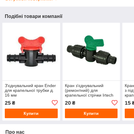
Подібні товари компанії
З'єднувальний кран Ender
Кран з'єднувальний
Кран
для крапельної трубки д.
(ремонтний) для
з пі
16 мм
крапельної стрічки Irtech
крап
25
20
15
₴
₴
Купити
Купити
Про нас