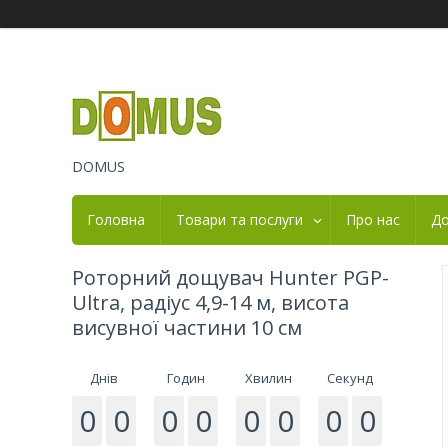
DOMUS
Головна
Товари та послуги
Про нас
До
Роторний дощувач Hunter PGP-
Ultra, радіус 4,9-14 м, висота
висувної частини 10 см
Днів
Годин
Хвилин
Секунд
0
0
0
0
0
0
0
0