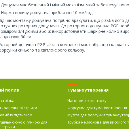
- Дощувач має безпечний і міцний механізм, який забезпечує пов
- Норма поливу дощувача приблизно 10 мм/год.
Під час монтажу дощувача потрібно врахувати, що різьба його де
потужних роторних дощувачів. До роторного дощувача PGP необх
розміром 3/4 дюйми або ж використовувати шарнірне коліно виро
завдовжки 30 см.
Роторний дощувач PGP-Ultra в комплекті має набір, що складаєть
форсунки синього та світло-сірого кольору.
ий полив
Туманоутворення
 стрічка
Насос високого тиску
я крапельної стрічки
Форсунка для туманоутворення
овий із підтиском
Муфта для форсунки туманоутво
 ущільнюючою гумкою для
Трубка нейлонова для високого 
 стрічки