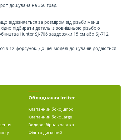
орот дощувача на 360 град.
що відрізняється за розміром від різьби менш
ідно підбирати деталь із зовнішньою різьбою
бництва Hunter SJ-706 завдовжки 15 см або SJ-712
ся з 12 форсунок. До цієї моделі дощувачів додаються
Обладнання Irritec
Клапанний бокс Jumbo
Клапанний бокс Large
рення
Водорозбірна колонка
тиску
Фільтр дисковий