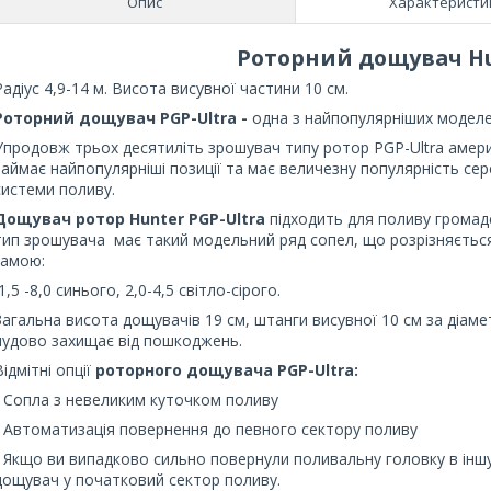
Опис
Характеристи
Роторний дощувач Hu
Радіус 4,9-14 м. Висота висувної частини 10 см.
Роторний дощувач PGP-Ultra -
одна з найпопулярніших моделе
Упродовж трьох десятиліть зрошувач типу ротор PGP-Ultra амер
займає найпопулярніші позиції та має величезну популярність се
системи поливу.
Дощувач ротор Hunter PGP-Ultra
підходить для поливу громадс
тип зрошувача має такий модельний ряд сопел, що розрізняється
гамою:
1,5 -8,0 синього, 2,0-4,5 світло-сірого.
Загальна висота дощувачів 19 см, штанги висувної 10 см за діам
чудово захищає від пошкоджень.
Відмітні опції
роторного дощувача PGP-Ultra:
- Сопла з невеликим куточком поливу
- Автоматизація повернення до певного сектору поливу
- Якщо ви випадково сильно повернули поливальну головку в інш
дощувач у початковий сектор поливу.