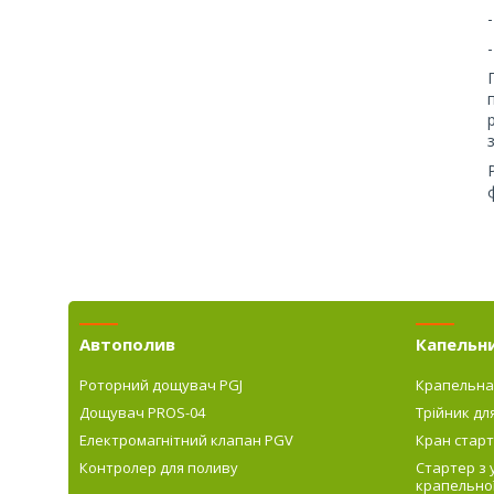
Автополив
Капельн
Роторний дощувач PGJ
Крапельна
Дощувач PROS-04
Трійник дл
Електромагнітний клапан PGV
Кран старт
Контролер для поливу
Стартер з
крапельної