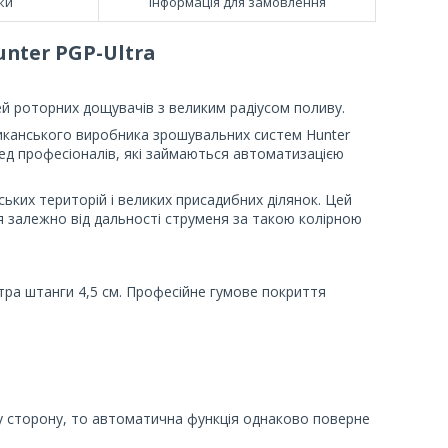
ки
Інформація для замовлення
nter PGP-Ultra
й роторних дощувачів з великим радіусом поливу.
иканського виробника зрошувальних систем Hunter
ред професіоналів, які займаються автоматизацією
ьких територій і великих присадибних ділянок. Цей
 залежно від дальності струменя за такою колірною
етра штанги 4,5 см. Професійне гумове покриття
у сторону, то автоматична функція однаково поверне