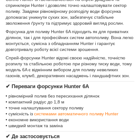
спринклери Hunter і дозволяє точно налаштовувати сектор
поливу. Завдяки рівномірному розподілу води форсунка
допомагає уникнути сухих зон, забезпечує стабільне
зволоження ґрунту та підтримує здоровий вигляд рослин.
Форсунка для поливу Hunter 6A підходить як для приватних
ділянок, так і для професійних систем автополиву. Вона легко
монтується, сумісна з обладнанням Hunter і гарантує
довготривалу роботу всієї системи зрошення.
Спрей-форсунки Hunter відомі своєю надійністю, точністю
розпилу та стабільною роботою при різному тиску води, тому
модель 6A є відмінним вибором для поливу невеликих
газонів, клумб, декоративних насаджень і ландшафтних зон.
✔ Переваги форсунки Hunter 6A
• рівномірний полив без пересихання ділянок
• компактний радіус до 1,8 м
• точне налаштування сектору поливу
• сумісність із
системами автоматичного поливу Hunter
• економне використання води
• швидкий монтаж та заміна
✔ Де застосовується