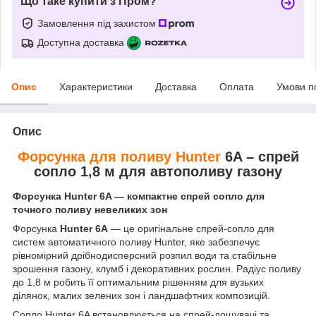
Що таке купити з Пром?
Замовлення під захистом
Доступна доставка
Опис
Характеристики
Доставка
Оплата
Умови п
Опис
Форсунка для поливу Hunter
6A – спрей
сопло 1,8 м для автополиву газону
Форсунка Hunter 6A — компактне спрей сопло для
точного поливу невеликих зон
Форсунка
Hunter 6A
— це оригінальне спрей-сопло для
систем автоматичного поливу Hunter, яке забезпечує
рівномірний дрібнодисперсний розпил води та стабільне
зрошення газону, клумб і декоративних рослин. Радіус поливу
до 1,8 м робить її оптимальним рішенням для вузьких
ділянок, малих зелених зон і ландшафтних композицій.
Сопло Hunter 6A встановлюється на спрей-дощувачі та