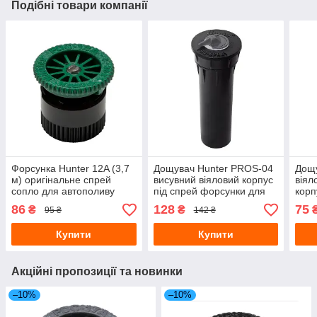
Подібні товари компанії
Форсунка Hunter 12A (3,7
Дощувач Hunter PROS-04
Дощу
м) оригінальне спрей
висувний віяловий корпус
віял
сопло для автополиву
під спрей форсунки для
корп
газону
автоматичного поливу
форс
86
128
75
₴
₴
95 ₴
142 ₴
авто
Купити
Купити
Акційні пропозиції та новинки
–10%
–10%