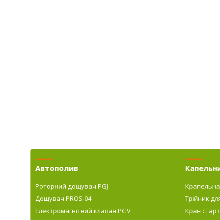
Автополив
Капельн
Роторний дощувач PGJ
Крапельна
Дощувач PROS-04
Трійник дл
Електромагнітний клапан PGV
Кран старт