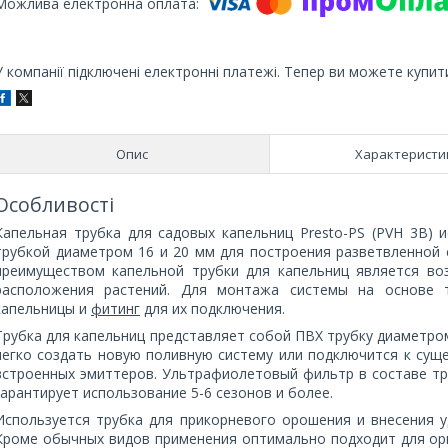
У компанії підключені електронні платежі. Тепер ви можете купит
Опис
Характеристи
Особливості
Капельная трубка для садовых капельниц Presto-PS (PVH 3B) 
трубкой диаметром 16 и 20 мм для построения разветвленной
преимуществом капельной трубки для капельниц является во
расположения растений. Для монтажа системы на основе 
капельницы и
фитинг
для их подключения.
Трубка для капельниц представляет собой ПВХ трубку диаметром
легко создать новую поливную систему или подключится к суще
встроенных эмиттеров. Ультрафиолетовый фильтр в составе тр
гарантирует использование 5-6 сезонов и более.
Используется трубка для прикорневого орошения и внесения уд
Кроме обычных видов применения оптимально подходит для орга