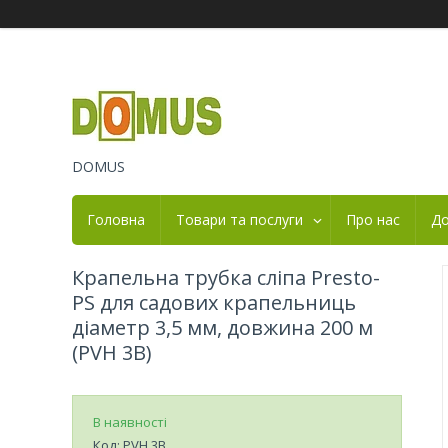
DOMUS
Головна
Товари та послуги
Про нас
До
Крапельна трубка сліпа Presto-
PS для садових крапельниць
діаметр 3,5 мм, довжина 200 м
(PVH 3B)
В наявності
Код:
PVH 3B