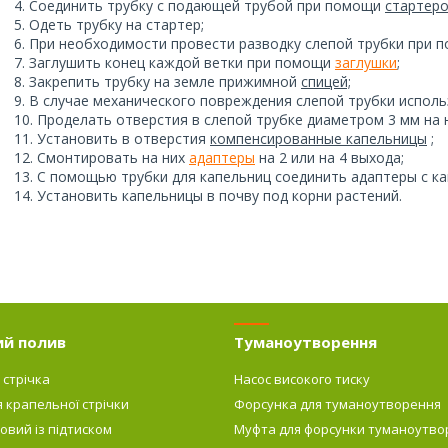
Соединить трубку с подающей трубой при помощи
стартер
Одеть трубку на стартер;
При необходимости провести разводку слепой трубки при
Заглушить конец каждой ветки при помощи
заглушки
;
Закрепить трубку на земле прижимной
спицей;
В случае механического повреждения слепой трубки испол
Проделать отверстия в слепой трубке диаметром 3 мм н
Установить в отверстия
компенсированные капельницы
;
Смонтировать на них
адаптеры
на 2 или на 4 выхода;
С помощью трубки для капельниц соединить адаптеры с к
Установить капельницы в почву под корни растений.
ий полив
Туманоутворення
 стрічка
Насос високого тиску
я крапельної стрічки
Форсунка для туманоутворення
овий із підтиском
Муфта для форсунки туманоутво