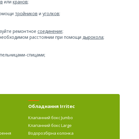
ов
или
кранов
;
 помощи
тройников
и
уголков
;
ьзуйте ремонтное
соединение;
а необходимом расстоянии при помощи
дырокола
;
апельницами-спицами;
Обладнання Irritec
Клапанний бокс Jumbo
Клапанний бокс Large
рення
Водорозбірна колонка